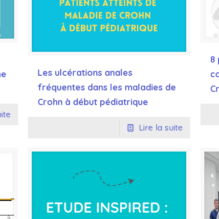
8 
Les ulcérations anales
ne
c
fréquentes dans les maladies de
C
Crohn à début pédiatrique
uite
Lire la suite