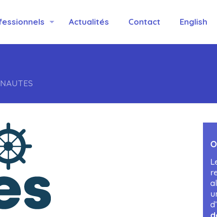
fessionnels
Actualités
Contact
English
KINAUTES
O
L
r
a
u
d
d