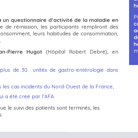
h
P
 un questionnaire d’activité de la maladie en
c
e de rémission, les participants rempliront des
a
ls consomment, leurs habitudes de consommation,
d
.
h
m
n-Pierre Hugot
(Hôpital Robert Debré), en
 plus de 30 unités de gastro-entérologie dans
us les cas incidents du Nord-Ouest de la France,
i a été créé par l’
AFA
.
ue le suivi des patients sont terminés, les
.