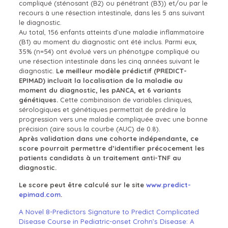
compliqué (sténosant (B2) ou pénétrant (B3)) et/ou par le
recours à une résection intestinale, dans les 5 ans suivant
le diagnostic.
Au total, 156 enfants atteints d’une maladie inflammatoire
(B1) au moment du diagnostic ont été inclus. Parmi eux,
35% (n=54) ont évolué vers un phénotype compliqué ou
une résection intestinale dans les cinq années suivant le
diagnostic.
Le meilleur modèle prédictif (PREDICT-
EPIMAD) incluait la localisation de la maladie au
moment du diagnostic, les pANCA, et 6 variants
génétiques.
Cette combinaison de variables cliniques,
sérologiques et génétiques permettait de prédire la
progression vers une maladie compliquée avec une bonne
précision (aire sous la courbe (AUC) de 0.8).
Après validation dans une cohorte indépendante, ce
score pourrait permettre d’identifier précocement les
patients candidats à un traitement anti-TNF au
diagnostic.
Le score peut être calculé sur le site
www.predict-
epimad.com
.
A Novel 8-Predictors Signature to Predict Complicated
Disease Course in Pediatric-onset Crohn’s Disease: A