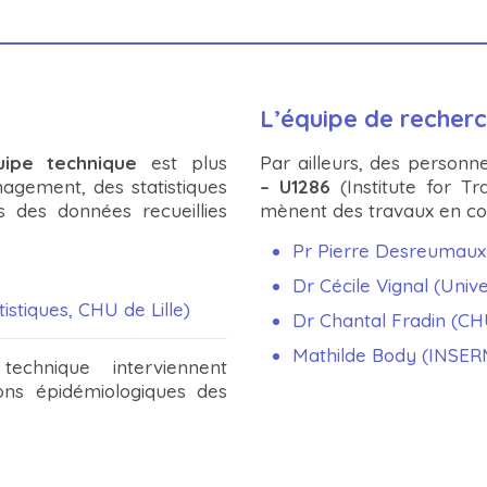
L’équipe de recherc
uipe technique
est plus
Par ailleurs, des personne
gement, des statistiques
– U1286
(Institute for T
s des données recueillies
mènent des travaux en co
Pr Pierre Desreumaux 
Dr Cécile Vignal (Univer
istiques, CHU de Lille)
Dr Chantal Fradin (CHU
Mathilde Body (INSER
echnique interviennent
ons épidémiologiques des