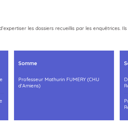
d’expertiser les dossiers recueillis par les enquêtrices. I
Somme
S
e
Professeur Mathurin FUMERY (CHU
D
d’Amiens)
R
e
P
R