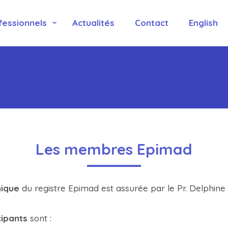
fessionnels
Actualités
Contact
English
d
Les membres Epimad
hnique
du registre Epimad est assurée par le Pr. Delphi
cipants
sont :